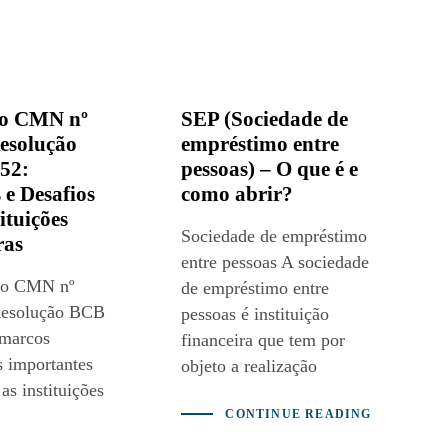
ão CMN nº
SEP (Sociedade de
Resolução
empréstimo entre
52:
pessoas) – O que é e
 e Desafios
como abrir?
ituições
Sociedade de empréstimo
ras
entre pessoas A sociedade
ão CMN nº
de empréstimo entre
Resolução BCB
pessoas é instituição
 marcos
financeira que tem por
s importantes
objeto a realização
as instituições
CONTINUE READING