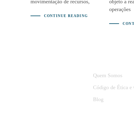
movimentação de recursos,
objeto a re
operações
CONTINUE READING
CONT
A Fbispo
Quem Somos
Código de Ética e
Blog
© 20