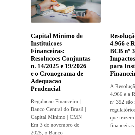
Capital Minimo de
Resoluç
Instituicoes
4.966 e 
Financeiras:
BCB nº 3
Resolucoes Conjuntas
Impactos
n. 14/2025 e 19/2026
para Inst
e o Cronograma de
Financei
Adequacao
A Resoluç
Prudencial
4.966 e a 
Regulacao Financeira |
nº 352 são
Banco Central do Brasil |
regulatório
Capital Minimo | CMN
que trazem 
Em 3 de novembro de
financeiras
2025, o Banco