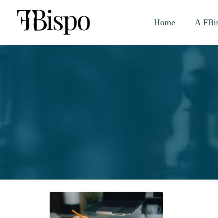
Home
A FBi