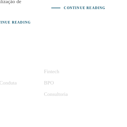
alização de
CONTINUE READING
INUE READING
Nossos Serviços
Fintech
 Conduta
BPO
Consultoria
24 FBispo. Site Criado e mantido por
Capim Design