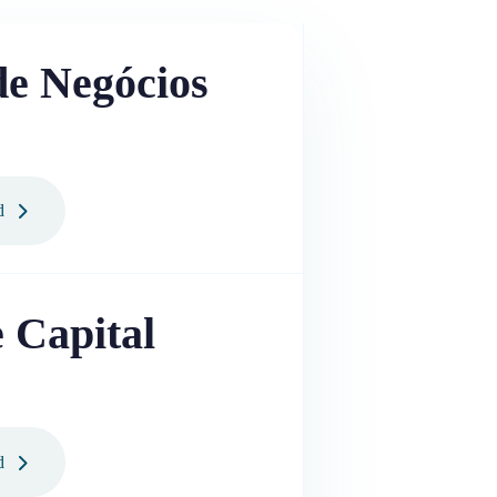
de Negócios
d
 Capital
d