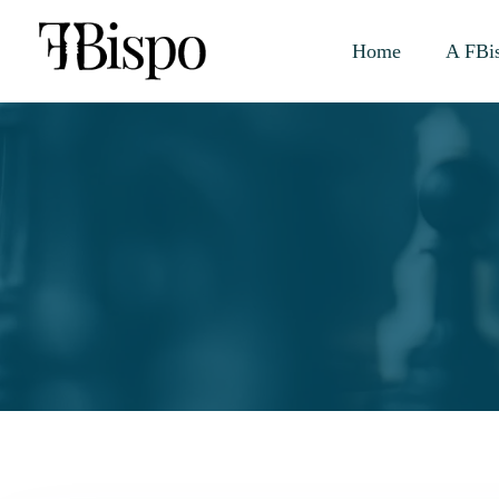
Home
A FBi